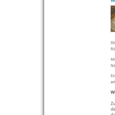
Di
Rü
Mo
Na
Ei
am
W
Zu
de
da