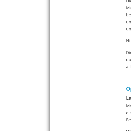
Di
Ma
be
un
un
Ni
Di
du
al
O
L
Mo
ei
Be