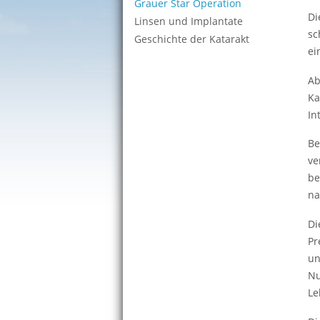
Grauer Star Operation
Di
Linsen und Implantate
sc
Geschichte der Katarakt
ei
Ab
Ka
In
Be
ve
be
na
Di
Pr
un
Nu
Le