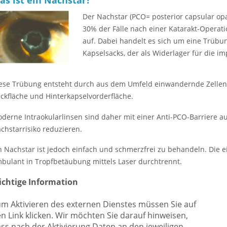
Der Nachstar (PCO= posterior capsular opaci
30% der Fälle nach einer Katarakt-Operat
auf. Dabei handelt es sich um eine Trübu
Kapselsacks, der als Widerlager für die im
ese Trübung entsteht durch aus dem Umfeld einwandernde Zellen
ckfläche und Hinterkapselvorderfläche.
derne Intraokularlinsen sind daher mit einer Anti-PCO-Barriere au
chstarrisiko reduzieren.
n Nachstar ist jedoch einfach und schmerzfrei zu behandeln. Die e
bulant in Tropfbetäubung mittels Laser durchtrennt.
ichtige Information
m Aktivieren des externen Dienstes müssen Sie auf
n Link klicken. Wir möchten Sie darauf hinweisen,
ss nach der Aktivierung Daten an den jeweiligen