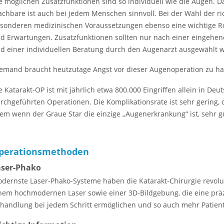
e möglichen Zusatzfunktionen sind so individuell wie die Augen. Da
chbare ist auch bei jedem Menschen sinnvoll. Bei der Wahl der ric
sonderen medizinischen Voraussetzungen ebenso eine wichtige R
d Erwartungen. Zusatzfunktionen sollten nur nach einer eingehe
d einer individuellen Beratung durch den Augenarzt ausgewählt 
emand braucht heutzutage Angst vor dieser Augenoperation zu h
e Katarakt-OP ist mit jährlich etwa 800.000 Eingriffen allein in Deu
rchgeführten Operationen. Die Komplikationsrate ist sehr gering, d
lem wenn der Graue Star die einzige „Augenerkrankung“ ist, sehr g
perationsmethoden
aser-Phako
dernste Laser-Phako-Systeme haben die Katarakt-Chirurgie revoluti
nem hochmodernen Laser sowie einer 3D-Bildgebung, die eine präzi
handlung bei jedem Schritt ermöglichen und so auch mehr Patien