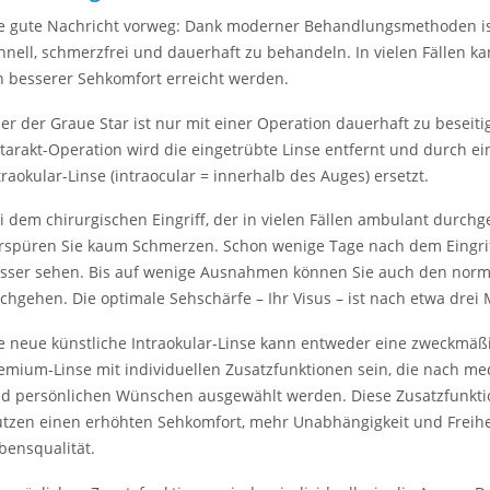
e gute Nachricht vorweg: Dank moderner Behandlungsmethoden is
hnell, schmerzfrei und dauerhaft zu behandeln. In vielen Fällen k
n besserer Sehkomfort erreicht werden.
er der Graue Star ist nur mit einer Operation dauerhaft zu beseiti
tarakt-Operation wird die eingetrübte Linse entfernt und durch ei
traokular-Linse (intraocular = innerhalb des Auges) ersetzt.
i dem chirurgischen Eingriff, der in vielen Fällen ambulant durch
rspüren Sie kaum Schmerzen. Schon wenige Tage nach dem Eingriff
sser sehen. Bis auf wenige Ausnahmen können Sie auch den normal
chgehen. Die optimale Sehschärfe – Ihr Visus – ist nach etwa drei 
e neue künstliche Intraokular-Linse kann entweder eine zweckmäß
emium-Linse mit individuellen Zusatzfunktionen sein, die nach m
d persönlichen Wünschen ausgewählt werden. Diese Zusatzfunkti
tzen einen erhöhten Sehkomfort, mehr Unabhängigkeit und Freihei
bensqualität.