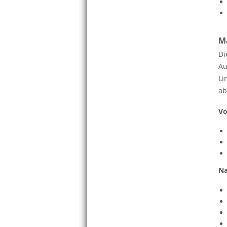
Ma
Di
Au
Li
ab
Vo
Na