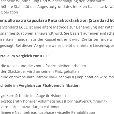
schnelle Wundheilung und Wiedererlangung der Sehschärfe
höhere Stabilität des Auges aufgrund des intakten Kapselsacks 
Operation
nuelle extrakapsuläre Kataraktextraktion (Standard E
e Standard ECCE ist eine ältere Methode zur Behandlung der Katar
snahmesituationen angewandt wird. Sie basiert auf einer einfache
nsenkern manuell aus der Kapsel entfernt wird. Die Linsenrinde w
gesaugt. Bei dieser Vorgehensweise bleibt die hintere Linsenkapsel
rteile im Vergleich zur ICCE:
die Kapsel und die Zonulafasern bleiben erhalten
der Glaskörper wird an seinem Platz gehalten
eine endokapsuläre Intraokular-Linsen-(IOL) Implantation wird mö
chteile im Vergleich zur Phakoemulsifikation:
größere Schnitte ins Auge (Inzisionen)
postoperativ höherer Astigmatismus (Hornhautverkrümmung)
vermehrte Entzündungsreaktionen
längere Nachbetreuungsphase / visuelle Rehabilitation