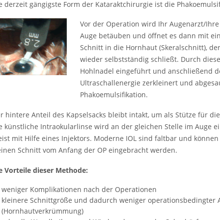
e derzeit gängigste Form der Kataraktchirurgie ist die Phakoemulsif
Vor der Operation wird Ihr Augenarzt/Ihre
Auge betäuben und öffnet es dann mit ei
Schnitt in die Hornhaut (Skeralschnitt), d
wieder selbstständig schließt. Durch diese
Hohlnadel eingeführt und anschließend de
Ultraschallenergie zerkleinert und abgesa
Phakoemulsifikation.
r hintere Anteil des Kapselsacks bleibt intakt, um als Stütze für di
e künstliche Intraokularlinse wird an der gleichen Stelle im Auge e
ist mit Hilfe eines Injektors. Moderne IOL sind faltbar und können
einen Schnitt vom Anfang der OP eingebracht werden.
e Vorteile dieser Methode:
weniger Komplikationen nach der Operationen
kleinere Schnittgröße und dadurch weniger operationsbedingter
(Hornhautverkrümmung)