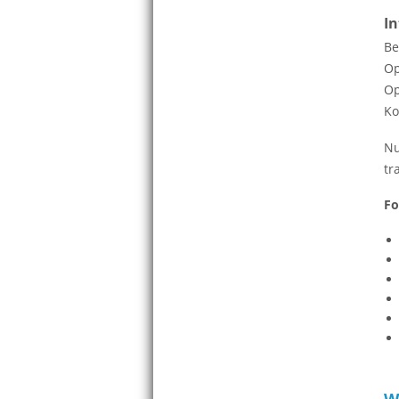
In
Be
Op
Op
Ko
Nu
tr
Fo
W