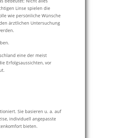
s bedeutet: Nicht alles
htigen Linse spielen die
olle wie persönliche Wünsche
nden ärztlichen Untersuchung
werden.
aben.
tschland eine der meist
ie Erfolgsaussichten, vor
ut.
oniert. Sie basieren u. a. auf
se, individuell angepasste
tenkomfort bieten.