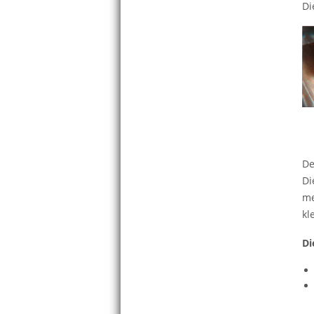
Di
De
Di
me
kl
Di