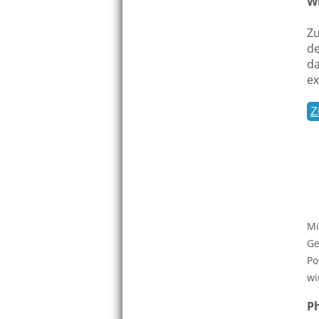
W
Zu
de
da
ex
Z
Mi
Ge
Po
wi
P