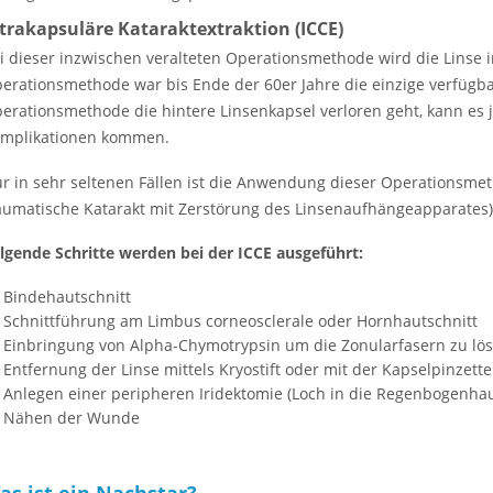
trakapsuläre Kataraktextraktion (ICCE)
i dieser inzwischen veralteten Operationsmethode wird die Linse 
erationsmethode war bis Ende der 60er Jahre die einzige verfügba
erationsmethode die hintere Linsenkapsel verloren geht, kann es
mplikationen kommen.
r in sehr seltenen Fällen ist die Anwendung dieser Operationsmeth
aumatische Katarakt mit Zerstörung des Linsenaufhängeapparates)
lgende Schritte werden bei der ICCE ausgeführt:
Bindehautschnitt
Schnittführung am Limbus corneosclerale oder Hornhautschnitt
Einbringung von Alpha-Chymotrypsin um die Zonularfasern zu lö
Entfernung der Linse mittels Kryostift oder mit der Kapselpinzette
Anlegen einer peripheren Iridektomie (Loch in die Regenbogenhaut
Nähen der Wunde
as ist ein Nachstar?